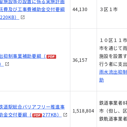
留施設等の設置に係る実施計画
託費及び工事費補助金交付要綱
44,130
３区１市
220KB）
１０区１１
市を通じて
出抑制事業補助要綱（
施設を設置
36,157
B）
行う者に支
雨水流出抑
助
鉄道事業者8
鉄道駅総合バリアフリー推進事
1,518,804
市（但し、
助金交付要綱（
277KB）
鉄軌道事業