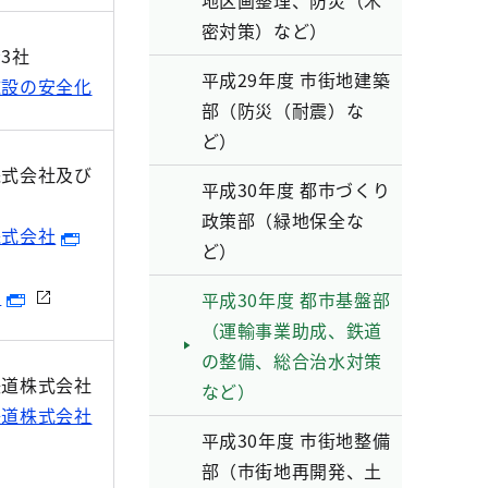
地区画整理、防災（木
密対策）など）
3社
平成29年度 市街地建築
施設の安全化
部（防災（耐震）な
ど）
株式会社及び
平成30年度 都市づくり
局
政策部（緑地保全な
株式会社
ど）
局
平成30年度 都市基盤部
（運輸事業助成、鉄道
の整備、総合治水対策
鉄道株式会社
など）
鉄道株式会社
平成30年度 市街地整備
部（市街地再開発、土