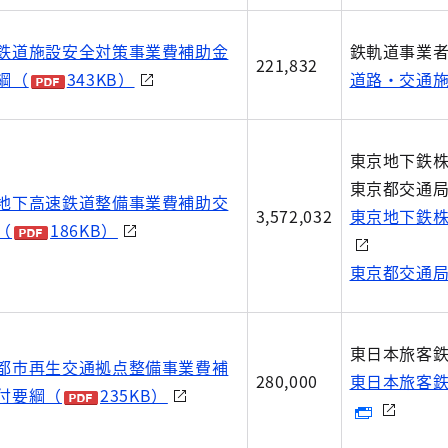
鉄道施設安全対策事業費補助金
鉄軌道事業者
221,832
綱（
343KB）
道路・交通
東京地下鉄
東京都交通
地下高速鉄道整備事業費補助交
3,572,032
東京地下鉄
（
186KB）
東京都交通
東日本旅客
都市再生交通拠点整備事業費補
280,000
東日本旅客
付要綱（
235KB）