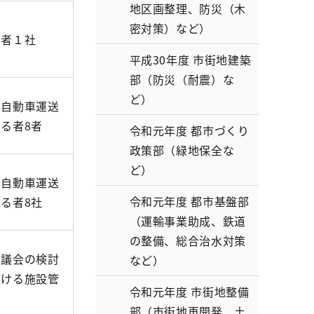
地区画整理、防災（木
密対策）など）
業者１社
平成30年度 市街地建築
部（防災（耐震）な
ど）
客自動車運送
る者8者
令和元年度 都市づくり
政策部（緑地保全な
ど）
客自動車運送
令和元年度 都市基盤部
る者8社
（運輸事業助成、鉄道
の整備、総合治水対策
協議会の検討
など）
おける施設管
令和元年度 市街地整備
部（市街地再開発、土