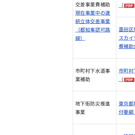
交差事業費補助
（
現在事業中の連
続立体交差事業
墨田区
（都知事認可路
スカイ
線）
費補助
市町村下水道事
市町村
業補助
（
地下街防災推進
東京都
事業
付要綱