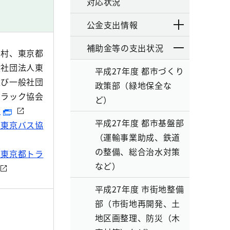
対応状況
公金支出情報
補助金等の支出状況
宅村、東京都
般社団法人東
平成27年度 都市づくり
及び一般社団
政策部（緑地保全な
トラック協会
ど）
局
平成27年度 都市基盤部
人東京バス協
（運輸事業助成、鉄道
の整備、総合治水対策
人東京都トラ
など）
平成27年度 市街地整備
部（市街地再開発、土
地区画整理、防災（木