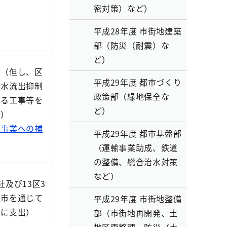
密対策）など）
平成28年度 市街地建築
部（防災（耐震）な
ど）
市（但し、区
平成29年度 都市づくり
雨水流出抑制
政策部（緑地保全な
する工事等を
ど）
出）
制事業への補
平成29年度 都市基盤部
（運輸事業助成、鉄道
の整備、総合治水対策
など）
社及び13区3
区市を通じて
平成29年度 市街地整備
者に支出）
部（市街地再開発、土