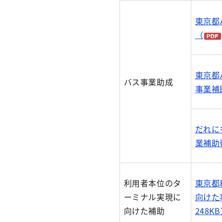
東京都
（
東京都
バス事業助成
事業補
だれに
業補助
利用者本位のタ
東京都
ーミナル実現に
向けた
向けた補助
248K