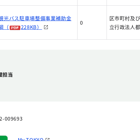
観光バス駐車場整備事業補助金
区市町村及
0
綱（
228KB）
立行政法人
理担当
2-009693
My TOKYO