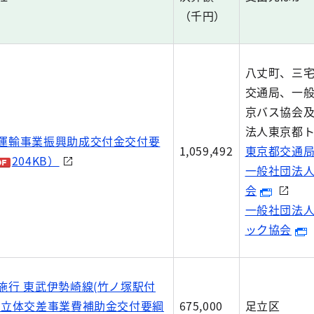
（千円）
八丈町、三
交通局、一
京バス協会
法人東京都
運輸事業振興助成交付金交付要
1,059,492
東京都交通
204KB）
一般社団法
会
一般社団法
ック協会
施行 東武伊勢崎線(竹ノ塚駅付
続立体交差事業費補助金交付要綱
675,000
足立区