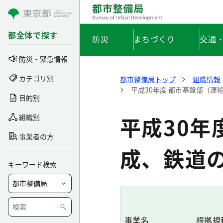
コンテンツにスキップ
都全体で探す
防災
まちづくり
交通
防災・緊急情報
カテゴリ別
都市整備局トップ
組織情報
平成30年度 都市基盤部（
目的別
平成30年
組織別
事業者の方
成、鉄道
キーワード検索
事業名
根拠規