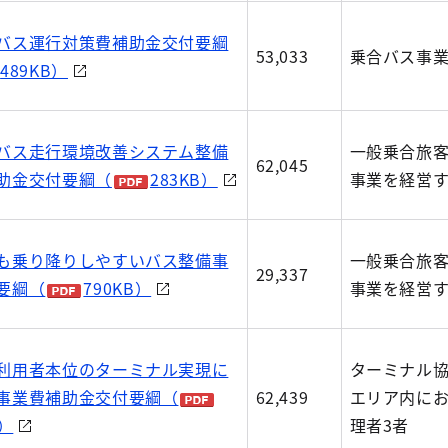
バス運行対策費補助金交付要綱
53,033
乗合バス事
489KB）
バス走行環境改善システム整備
一般乗合旅
62,045
助金交付要綱（
283KB）
事業を経営す
も乗り降りしやすいバス整備事
一般乗合旅
29,337
要綱（
790KB）
事業を経営す
利用者本位のターミナル実現に
ターミナル
事業費補助金交付要綱（
62,439
エリア内に
B）
理者3者