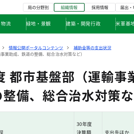
局の分野別
組織情報
採用情報
届出・
・物流
緑地・景観
建築・開発行政
米軍基
情報公開ポータルコンテンツ
補助金等の支出状況
運輸事業助成、鉄道の整備、総合治水対策など）
度 都市基盤部（運輸事
の整備、総合治水対策な
30年度
程
決算額
支出先ほか