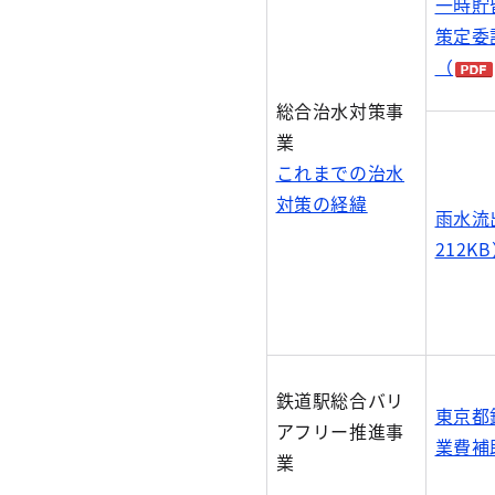
一時貯
策定委
（
総合治水対策事
業
これまでの治水
対策の経緯
雨水流
212K
鉄道駅総合バリ
東京都
アフリー推進事
業費補
業