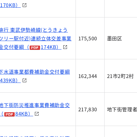
170KB）
施行 東武伊勢崎線(とうきょう
ツリー駅付近)連続立体交差事業
175,500
墨田区
金交付要綱（
174KB）
下水道事業都費補助金交付要綱
162,344
21市2町2村
439KB）
地下街防災推進事業費補助金交
217,830
地下街管理
（
84KB）