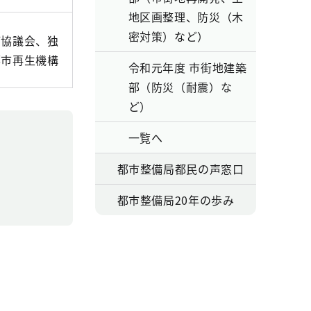
地区画整理、防災（木
密対策）など）
び協議会、独
都市再生機構
令和元年度 市街地建築
部（防災（耐震）な
ど）
一覧へ
都市整備局都民の声窓口
都市整備局20年の歩み