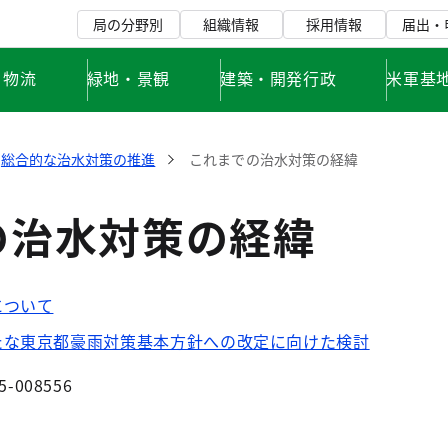
局の分野別
組織情報
採用情報
届出・
・物流
緑地・景観
建築・開発行政
米軍基
総合的な治水対策の推進
これまでの治水対策の経緯
の治水対策の経緯
について
たな東京都豪雨対策基本方針への改定に向けた検討
5-008556