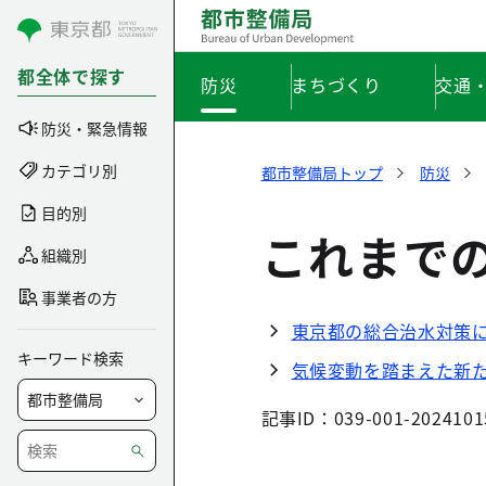
コンテンツにスキップ
都全体で探す
防災
まちづくり
交通
防災・緊急情報
カテゴリ別
都市整備局トップ
防災
目的別
これまで
組織別
事業者の方
東京都の総合治水対策
キーワード検索
気候変動を踏まえた新
記事ID：039-001-2024101