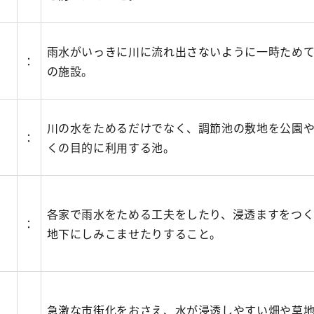
ょ
雨水がいっきに川に流れ出さないように一時ため
：
の施設。
て
川の水をためるだけでなく、調節池の敷地を公園
：
くの目的に利用する池。
各家で雨水をためる工夫をしたり、浸透ますをつく
ん
：
地下にしみこませたりすること。
急激な市街化をおさえ、水が浸透しやすい畑や草