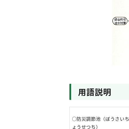
用語説明
○防災調節池（ぼうさい
ょうせつち）