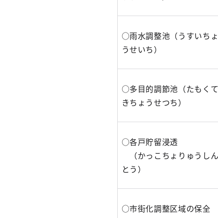
○雨水調整池（うすいち
うせいち）
○多目的調節池（たもく
きちょうせつち）
○各戸貯留浸透
（かっこちょりゅうし
とう）
○市街化調整区域の保全