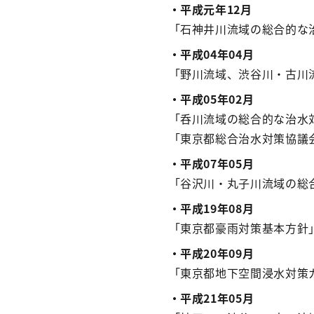
・平成元年12月
「石神井川流域の総合的な
・平成
0
4年
0
4月
「野川流域、渋谷川・古川
・平成
0
5年
0
2月
「呑川流域の総合的な治水
「東京都総合治水対策協議
・平成
0
7年
0
5月
「谷沢川・丸子川流域の総
・平成19年
0
8月
「東京都豪雨対策基本方針
・平成20年
0
9月
「東京都地下空間浸水対策
・平成21年
0
5月