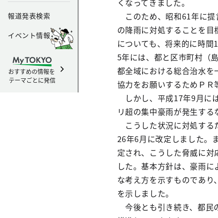
くなってきました。
このため、昭和61年に提
報道発表検索
の降雨に対処することを目
イベント情報
についても、将来的に時間
5年には、都と区市町村（
都全域における総合治水を
おすすめの情報を
テーマごとに発信
協力をお願いするためＰＲ
しかし、平成17年9月には
リ超の集中豪雨が発生する
こうした状況に対処するた
26年6月に改定しました
定され、こうした脅威に対応
した。基本方針は、豪雨に
な考え方を示すものであり
を示しました。
今後とも引き続き、都民の