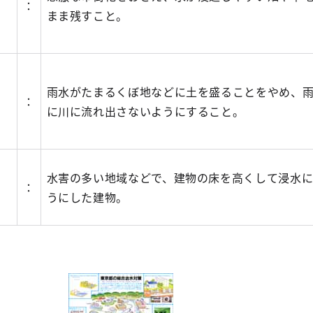
く
：
まま残すこと。
雨水がたまるくぼ地などに土を盛ることをやめ、
ょ
：
に川に流れ出さないようにすること。
し
水害の多い地域などで、建物の床を高くして浸水
：
うにした建物。