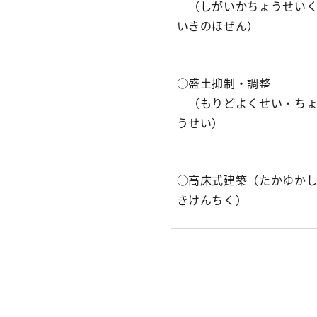
（しがいかちょうせい
いきのほぜん）
○盛土抑制・調整
（もりどよくせい・ち
うせい）
○高床式建築（たかゆか
きけんちく）