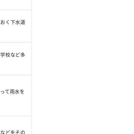
ておく下水道
や学校など多
って雨水を
地などをその