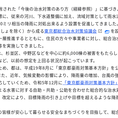
言された「今後の治水対策のあり方（経緯参照）」に基づき、
標に、従来の河川、下水道整備に加え、流域対策として雨水
10ミリ相当の降雨に対処出来るよう設置を促進してきました
島しょを除く）から成る
東京都総合治水対策協議会
を
一層推進するとともに、住民の方々や事業者に対し、総合治
等を実施してきました。
、杉並区、中野区などを中心に約6,000棟の被害をもたらし
など、以前の想定を上回る状況が起こっています。
め、都は、平成19年8月に「東京都豪雨対策基本方針」を
。また、近年、気候変動の影響により、降雨量の増加、台風の
していくため、令和5年12月に
「東京都豪雨対策基本方針
よる水害に対する自助・共助・公助を合わせた総合的な治水
、改定により、目標降雨の引き上げや目標を超えるような降
皆様が安心して暮らせる安全なまちづくりを目指して、総