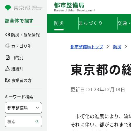
コンテンツにスキップ
都全体で探す
防災
まちづくり
交通
防災・緊急情報
カテゴリ別
都市整備局トップ
防災
目的別
東京都の
組織別
事業者の方
更新日
2023年12月18日
キーワード検索
市街化の進展により、流域
それに伴い、都がこれまで