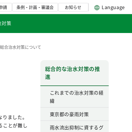
Language
申請
条例・計画・審議会
お知らせ
地対策
の総合治水対策について
総合的な治水対策の推
進
これまでの治水対策の経
緯
東京都の豪雨対策
なりました。
ることが難し
雨水流出抑制に資するグ