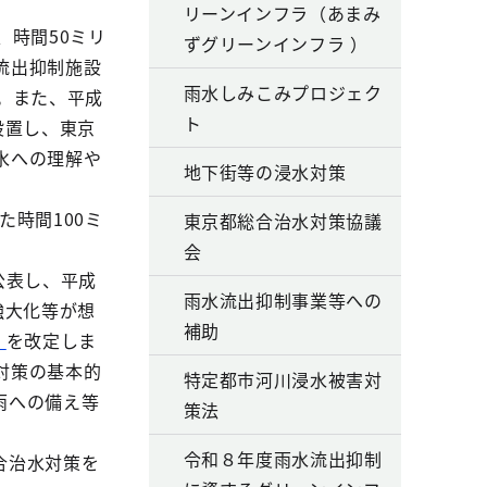
リーンインフラ（あまみ
時間50ミリ
ずグリーンインフラ ）
流出抑制施設
雨水しみこみプロジェク
。また、平成
ト
設置し、東京
水への理解や
地下街等の浸水対策
た時間100ミ
東京都総合治水対策協議
会
公表し、平成
雨水流出抑制事業等への
強大化等が想
補助
」
を改定しま
対策の基本的
特定都市河川浸水被害対
雨への備え等
策法
令和８年度雨水流出抑制
合治水対策を