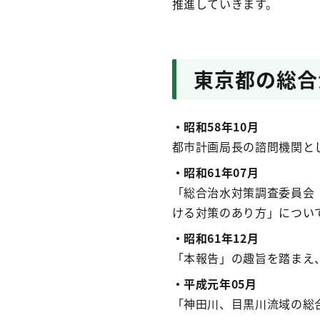
推進していきます。
東京都の総合
・昭和58年10月
都市計画局長の諮問機関と
・昭和61年
0
7月
「総合治水対策調査委員会
ける対策のあり方」につい
・昭和61年12月
「本報告」の趣旨を踏まえ
・平成元年
0
5月
「神田川、目黒川流域の総