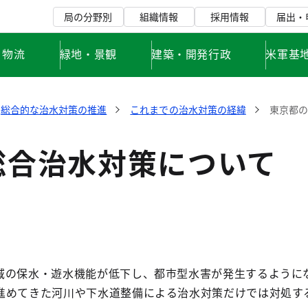
局の分野別
組織情報
採用情報
届出・
・物流
緑地・景観
建築・開発行政
米軍基
総合的な治水対策の推進
これまでの治水対策の経緯
東京都
総合治水対策について
の保水・遊水機能が低下し、都市型水害が発生するように
進めてきた河川や下水道整備による治水対策だけでは対処す