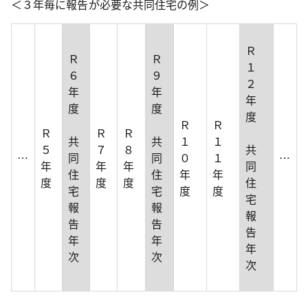
＜３年毎に報告が必要な共同住宅の例＞
Ｒ
Ｒ
Ｒ
１
６
９
２
年
年
年
度
度
度
Ｒ
Ｒ
Ｒ
Ｒ
Ｒ
共
共
１
１
５
７
８
共
…
同
同
０
１
…
年
年
年
同
住
住
年
年
度
度
度
住
宅
宅
度
度
宅
報
報
報
告
告
告
年
年
年
次
次
次