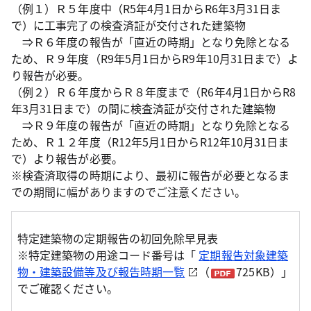
（例１）Ｒ５年度中（R5年4月1日からR6年3月31日ま
で）に工事完了の検査済証が交付された建築物
⇒Ｒ６年度の報告が「直近の時期」となり免除となる
ため、Ｒ９年度（R9年5月1日からR9年10月31日まで）よ
り報告が必要。
（例２）Ｒ６年度からＲ８年度まで（R6年4月1日からR8
年3月31日まで）の間に検査済証が交付された建築物
⇒Ｒ９年度の報告が「直近の時期」となり免除となる
ため、Ｒ１２年度（R12年5月1日からR12年10月31日ま
で）より報告が必要。
※検査済取得の時期により、最初に報告が必要となるま
での期間に幅がありますのでご注意ください。
特定建築物の定期報告の初回免除早見表
※特定建築物の用途コード番号は「
定期報告対象建築
物・建築設備等及び報告時期一覧
（
725KB）」
でご確認ください。