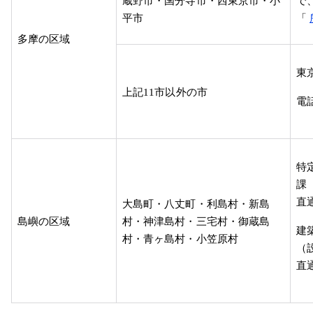
蔵野市・国分寺市・西東京市・小
で
平市
「
多摩の区域
東
上記
11
市以外の市
電
特
課
直
大島町・八丈町・利島村・新島
島嶼の区域
村・神津島村・三宅村・御蔵島
建
村・青ヶ島村・小笠原村
（
直