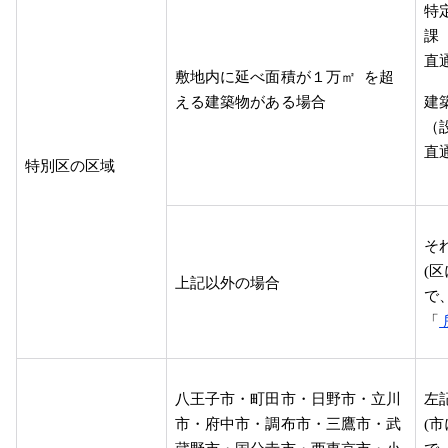
特
課
直
敷地内に延べ面積が１万㎡
を超
える建築物がある場合
建
（
直
特別区の区域
そ
(
区
上記以外の場合
で
「
八王子市・町田市・日野市・立川
左
市・府中市・調布市・三鷹市・武
(
市