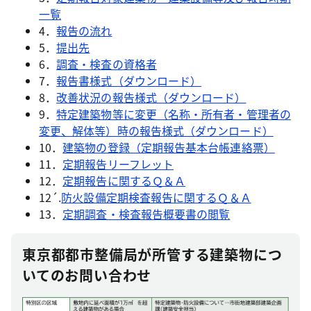
一覧
4．
報告の流れ
5．
提出先
6．
調査・検査の資格者
7．
報告書様式（ダウンロード）
8．
改善状況の報告様式（ダウンロード）
9．
特定建築物等に変更（名称・所有者・管理者の
変更、解体等）時の報告様式（ダウンロード）
10．
建築物の登録（定期報告基本台帳連絡票）
11．
定期報告リーフレット
12．
定期報告に関するＱ＆Ａ
12´.
防火設備定期検査報告に関するＱ＆Ａ
13．
定期調査・検査報告概要書の閲覧
東京都都市整備局が所管する建築物につ
いてのお問い合わせ