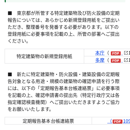
■ 東京都が所管する特定建築物及び防火設備の定期
報告については、あらかじめ新規登録用紙をご提出い
ただき、整理番号を発番する必要があります。以下の
登録用紙に必要事項を記載の上、所管の部署へご提出
ください。
本庁
（
特定建築物の新規登録用紙
多摩
（
■ 新たに特定建築物・防火設備・建築設備の定期報
告対象となる用途・規模の建築物の確認申請を行う際
には、以下の「定期報告基本台帳連絡票」に必要事項
を記載の上、確認申請書の提出先（特定行政庁又は各
指定確認検査機関）へご提出いただきますようご協力
をお願いいたします。
定期報告基本台帳連絡票
（
10