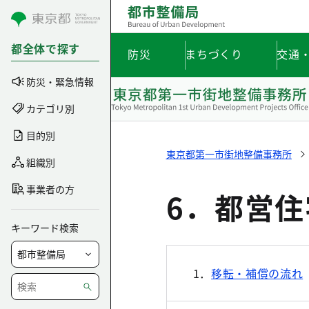
コンテンツにスキップ
都全体で探す
防災
まちづくり
交通
防災・緊急情報
カテゴリ別
目的別
東京都第一市街地整備事務所
組織別
事業者の方
6．都営
キーワード検索
1．
移転・補償の流れ