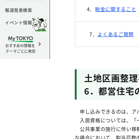
4．
税金に関すること
報道発表検索
イベント情報
7．
よくあるご質問
おすすめの情報を
テーマごとに発信
土地区画整
6．都営住宅
申し込みできるのは、アパ
入居資格については、「一
公共事業の施行に伴い移転
な場合において、割当戸数