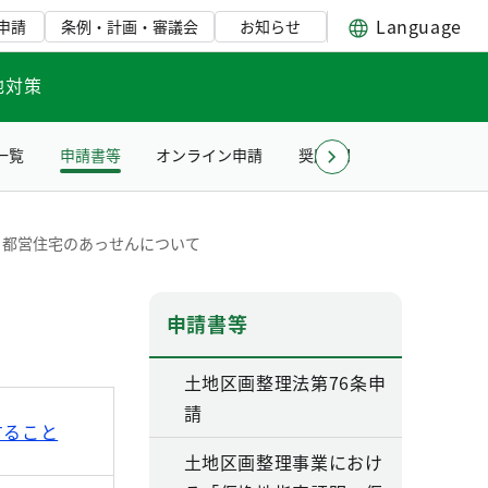
Language
申請
条例・計画・審議会
お知らせ
地対策
一覧
申請書等
オンライン申請
奨励賞贈呈式について
．都営住宅のあっせんについて
申請書等
土地区画整理法第76条申
請
すること
土地区画整理事業におけ