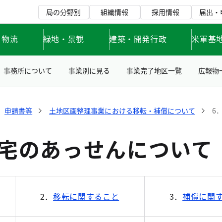
局の分野別
組織情報
採用情報
届出・
・物流
緑地・景観
建築・開発行政
米軍基
事務所について
事業別に見る
事業完了地区一覧
広報物
申請書等
土地区画整理事業における移転・補償について
6
住宅のあっせんについて
2．
移転に関すること
3．
補償に関