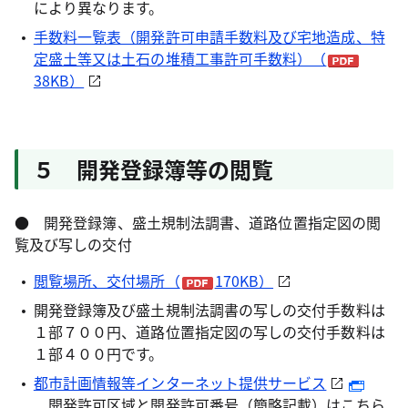
により異なります。
手数料一覧表（開発許可申請手数料及び宅地造成、特
定盛土等又は土石の堆積工事許可手数料）（
38KB）
５ 開発登録簿等の閲覧
● 開発登録簿、盛土規制法調書、道路位置指定図の閲
覧及び写しの交付
閲覧場所、交付場所（
170KB）
開発登録簿及び盛土規制法調書の写しの交付手数料は
１部７００円、道路位置指定図の写しの交付手数料は
１部４００円です。
都市計画情報等インターネット提供サービス
開発許可区域と開発許可番号（簡略記載）はこちら