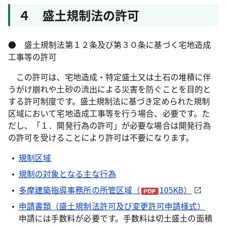
４ 盛土規制法の許可
● 盛土規制法第１２条及び第３０条に基づく宅地造成
工事等の許可
この許可は、宅地造成・特定盛土又は土石の堆積に伴
うがけ崩れや土砂の流出による災害を防ぐことを目的と
する許可制度です。盛土規制法に基づき定められた規制
区域において宅地造成工事等を行う場合、必要です。た
だし、「１．開発行為の許可」が必要な場合は開発行為
の許可を受けることにより許可は不要になります。
規制区域
規制の対象となる主な行為
多摩建築指導事務所の所管区域（
105KB）
申請書類（盛土規制法許可及び変更許可申請様式）
申請には手数料が必要です。手数料は切土盛土の面積