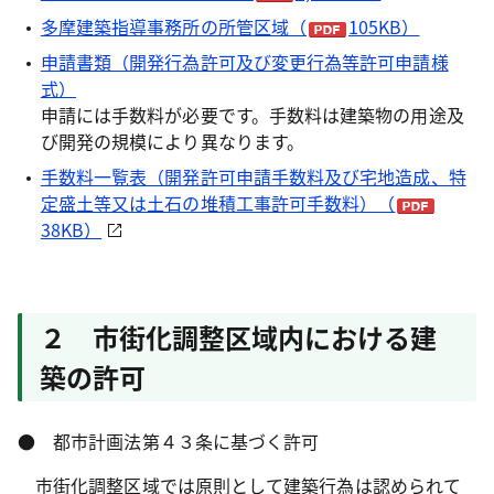
多摩建築指導事務所の所管区域（
105KB）
申請書類（開発行為許可及び変更行為等許可申請様
式）
申請には手数料が必要です。手数料は建築物の用途及
び開発の規模により異なります。
手数料一覧表（開発許可申請手数料及び宅地造成、特
定盛土等又は土石の堆積工事許可手数料）（
38KB）
２ 市街化調整区域内における建
築の許可
● 都市計画法第４３条に基づく許可
市街化調整区域では原則として建築行為は認められて