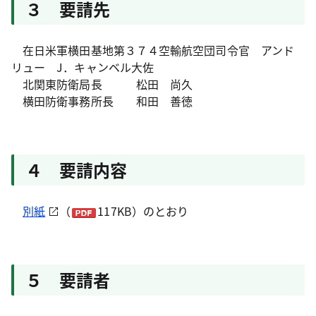
３ 要請先
在日米軍横田基地第３７４空輸航空団司令官 アンド
リュー J．キャンベル大佐
北関東防衛局長 松田 尚久
横田防衛事務所長 和田 善徳
４ 要請内容
別紙
（
117KB）のとおり
５ 要請者