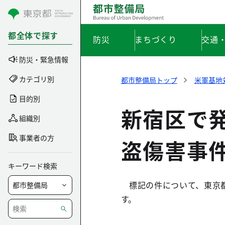
コンテンツにスキップ
都全体で探す
防災
まちづくり
交通
防災・緊急情報
カテゴリ別
都市整備局トップ
米軍基地
目的別
新宿区で
組織別
事業者の方
盗傷害事
キーワード検索
標記の件について、東京都
す。