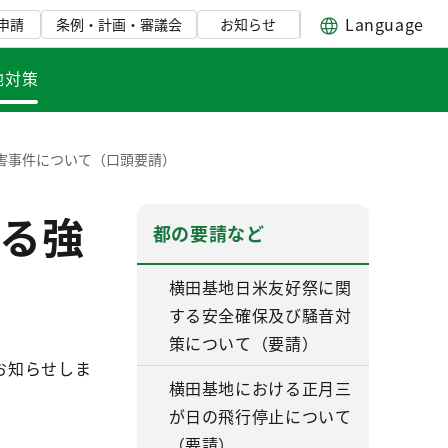
Language
申請
条例・計画・審議会
お知らせ
地対策
害事件について（口頭要請）
る強
都の要請など
横田基地日米友好祭に関
する安全確保及び騒音対
策について（要請）
お知らせしま
横田基地における正月三
が日の飛行停止について
（要請）