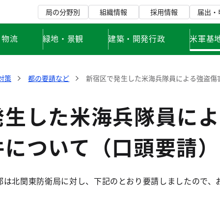
局の分野別
組織情報
採用情報
届出・
・物流
緑地・景観
建築・開発行政
米軍基
対策
都の要請など
新宿区で発生した米海兵隊員による強盗傷
発生した米海兵隊員によ
件について（口頭要請）
は北関東防衛局に対し、下記のとおり要請しましたので、