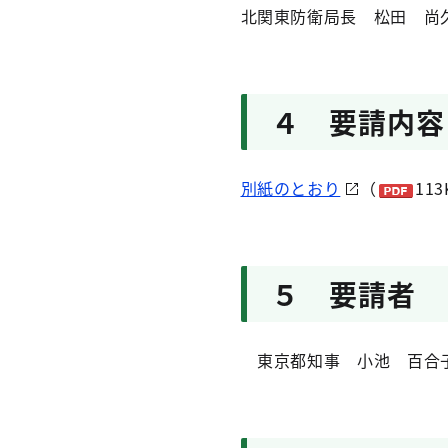
北関東防衛局長 松田 尚
４ 要請内容
別紙のとおり
（
11
５ 要請者
東京都知事 小池 百合