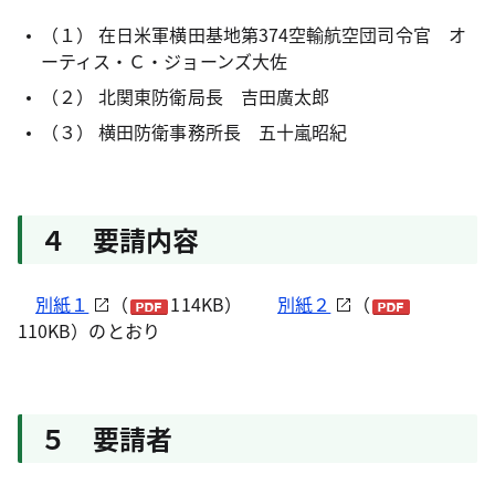
（１） 在日米軍横田基地第374空輸航空団司令官 オ
ーティス・Ｃ・ジョーンズ大佐
（２） 北関東防衛局長 吉田廣太郎
（３） 横田防衛事務所長 五十嵐昭紀
４ 要請内容
別紙１
（
114KB）
別紙２
（
110KB）のとおり
５ 要請者