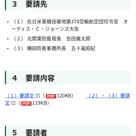
３ 要請先
（１） 在日米軍横田基地第374空輸航空団司令官 オ
ーティス・Ｃ・ジョーンズ大佐
（２） 北関東防衛局長 吉田廣太郎
（３） 横田防衛事務所長 五十嵐昭紀
４ 要請内容
（１）要請文
（
120KB）
（２）・（３）要請
文
（
119KB）
５ 要請者