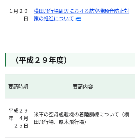
１月２９
横田飛行場周辺における航空機騒音防止対
日
策の推進について
（平成２９年度）
要請時期
要請内容
平成２９
米軍の空母艦載機の着陸訓練について（横
年 ４月
田飛行場、厚木飛行場）
２５日