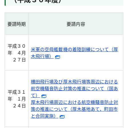
要請時期
要請内容
平成３０
米軍の空母艦載機の着陸訓練について（厚
年 ４月
木飛行場）
２７日
横田飛行場及び厚木飛行場等周辺における
航空機騒音防止対策の推進について（国あ
平成３１
て）
年 １月
厚木飛行場周辺における航空機騒音防止対
２４日
策の推進について（厚木基地あて，町田市
と合同実施）