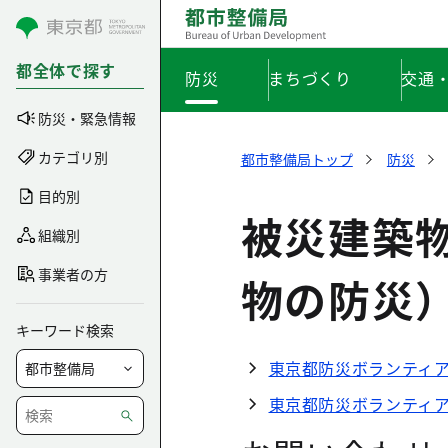
コンテンツにスキップ
都全体で探す
防災
まちづくり
交通
防災・緊急情報
カテゴリ別
都市整備局トップ
防災
目的別
被災建築
組織別
事業者の方
物の防災
キーワード検索
東京都防災ボランティ
東京都防災ボランティ