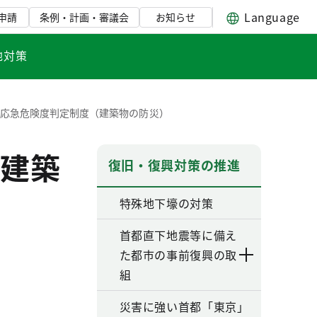
Language
申請
条例・計画・審議会
お知らせ
地対策
物応急危険度判定制度（建築物の防災）
建築
復旧・復興対策の推進
特殊地下壕の対策
首都直下地震等に備え
た都市の事前復興の取
組
災害に強い首都「東京」