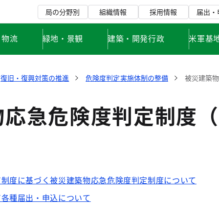
局の分野別
組織情報
採用情報
届出・
・物流
緑地・景観
建築・開発行政
米軍基
復旧・復興対策の推進
危険度判定実施体制の整備
被災建築
物応急危険度判定制度（
）
ア制度に基づく被災建築物応急危険度判定制度について
ア各種届出・申込について