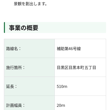
景観を創出します。
事業の概要
路線
名：
補助第46号線
施行箇
所：
目黒区目黒本町五丁目
延
長：
510ｍ
計画幅
員：
20ｍ