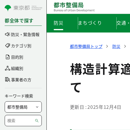
コンテンツにスキップ
都全体で探す
防災
まちづくり
交通
防災・緊急情報
カテゴリ別
都市整備局トップ
防災
目的別
構造計算
組織別
事業者の方
て
キーワード検索
更新日
2025年12月4日