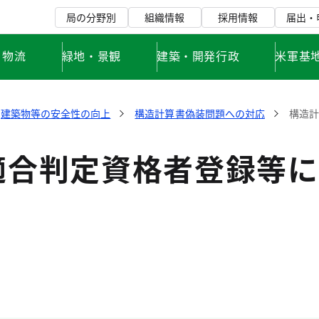
局の分野別
組織情報
採用情報
届出・
・物流
緑地・景観
建築・開発行政
米軍基
建築物等の安全性の向上
構造計算書偽装問題への対応
構造
適合判定資格者登録等に