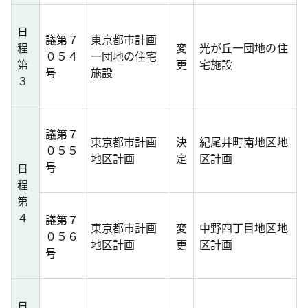
日
議第７
東京都市計画
程
変
光が丘一団地の住
０５４
一団地の住宅
第
更
宅施設
号
施設
３
議第７
東京都市計画
決
紀尾井町南地区地
０５５
地区計画
定
区計画
号
日
程
第
４
議第７
東京都市計画
変
中野四丁目地区地
０５６
地区計画
更
区計画
号
日