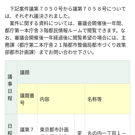
下記案件議第７０５０号から議第７０５８号について
は、それぞれ議決されました。
案件に関する資料については、審議会開催後一年間、
都庁第一本庁舎３階都民情報ルームで閲覧できます。な
お、審議会開催後一年経過後に閲覧希望の場合には、主
務課（都庁第二本庁舎２１階都市整備局都市づくり政策
部都市計画課）までお問い合わせ下さい。
議
題
議
事
日
議題番
程
内
容
名称等
号
日
議第７
東京都市計画
程
変
丸の内一丁目１－