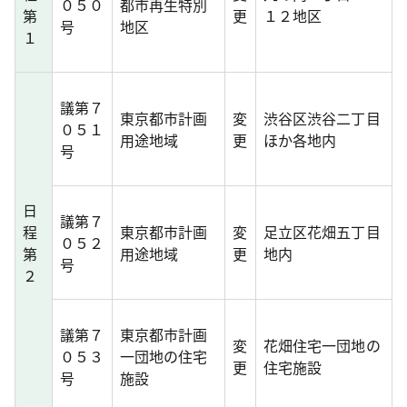
０５０
都市再生特別
第
更
１２地区
号
地区
１
議第７
東京都市計画
変
渋谷区渋谷二丁目
０５１
用途地域
更
ほか各地内
号
日
議第７
程
東京都市計画
変
足立区花畑五丁目
０５２
第
用途地域
更
地内
号
２
議第７
東京都市計画
変
花畑住宅一団地の
０５３
一団地の住宅
更
住宅施設
号
施設