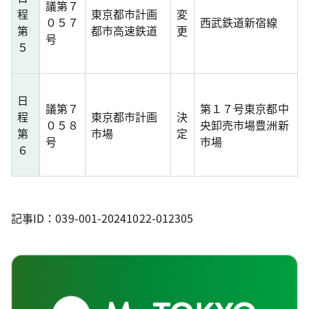
議第７
程
東京都市計画
変
０５７
西武鉄道新宿線
第
都市高速鉄道
更
号
５
日
議第７
第１７号東京都中
程
東京都市計画
決
０５８
央卸売市場豊洲新
第
市場
定
号
市場
６
記事ID：039-001-20241022-012305