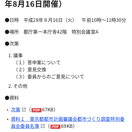
年8月16日開催）
●日時 平成28年８月16日（火） 午前10時～11時30分
●場所 都庁第一本庁舎42階 特別会議室A
●次第
議事
（１）答申案について
（２）意見交換
（３）委員からのご意見について
その他
●資料
次第
（
67KB）
資料１ 東京都都市計画審議会都市づくり調査特別委
員会委員名簿
（
69KB）