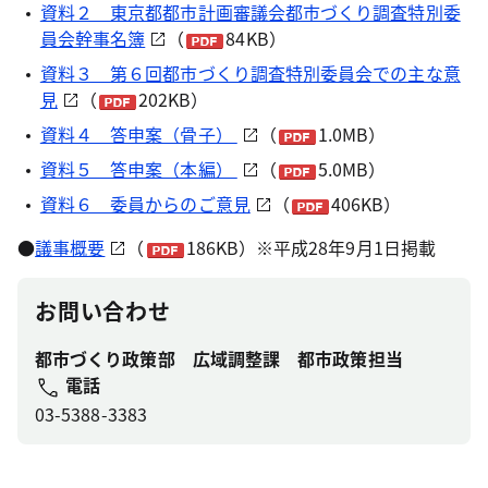
資料２ 東京都都市計画審議会都市づくり調査特別委
員会幹事名簿
（
84KB）
資料３ 第６回都市づくり調査特別委員会での主な意
見
（
202KB）
資料４ 答申案（骨子）
（
1.0MB）
資料５ 答申案（本編）
（
5.0MB）
資料６ 委員からのご意見
（
406KB）
●
議事概要
（
186KB）※平成28年9月1日掲載
お問い合わせ
都市づくり政策部 広域調整課 都市政策担当
電話
03-5388-3383