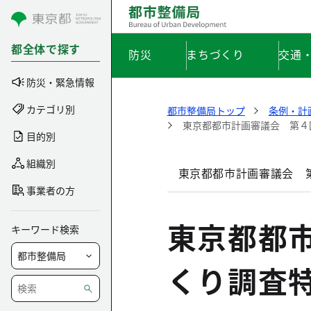
コンテンツにスキップ
都全体で探す
防災
まちづくり
交通
防災・緊急情報
カテゴリ別
都市整備局トップ
条例・計
東京都都市計画審議会 第４
目的別
組織別
東京都都市計画審議会 第
事業者の方
東京都都
キーワード検索
くり調査特