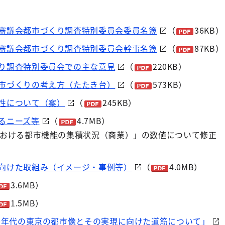
審議会都市づくり調査特別委員会委員名簿
（
36KB）
審議会都市づくり調査特別委員会幹事名簿
（
87KB）
り調査特別委員会での主な意見
（
220KB）
市づくりの考え方（たたき台）
（
573KB）
性について（案）
（
245KB）
るニーズ等
（
4.7MB）
における都市機能の集積状況（商業）」の数値について修正
向けた取組み（イメージ・事例等）
（
4.0MB）
3.6MB）
1.5MB）
40年代の東京の都市像とその実現に向けた道筋について」