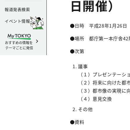
日開催）
報道発表検索
イベント情報
●日時 平成28年1月26日
●場所 都庁第一本庁舎4
おすすめの情報を
テーマごとに発信
●次第
議事
（１）プレゼンテーシ
（２）将来に向けた都
（３）都市像の実現に
（４）意見交換
その他
●資料