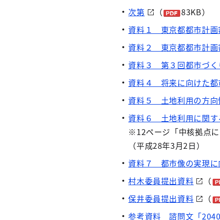
次第
（
83KB）
資料１ 東京都都市計画
資料２ 東京都都市計画
資料３ 第３回都市づく
資料４ 将来に向けた都
資料５ 土地利用の方向
資料６ 土地利用に関す
※12ページ「中核拠点
（平成28年3月2日）
資料７ 都市像の実現に
村木委員提出資料
（
保井委員提出資料
（
参考資料 諮問文「20