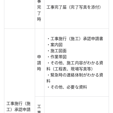
事
完
工事完了届（完了写真を添付）
了
時
・工事施行（施工）承認申請書
・案内図
・施工図面
申
・作業帯図
請
・その他、施工内容がわかる資
時
料（工程表、現場写真等）
・緊急時の連絡体制がわかる資
料
・その他、必要な資料
工事施行（施
工
工）承認申請
事