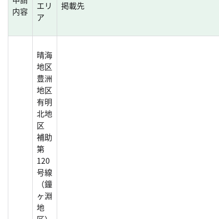
エリ
掲載先
内容
ア
晴海
地区
豊洲
地区
有明
北地
区
補助
第
120
号線
（鐘
ヶ淵
地