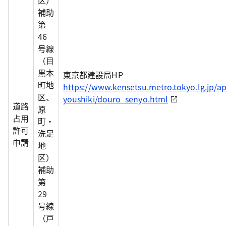
区）
補助
第
46
号線
（目
黒本
東京都建設局HP
町地
https://www.kensetsu.metro.tokyo.lg.jp/ap
区、
youshiki/douro_senyo.html
道路
原
占用
町・
許可
洗足
申請
地
区）
補助
第
29
号線
（戸