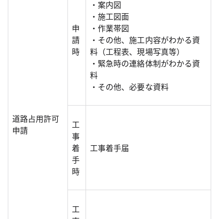
・案内図
・施工図面
申
・作業帯図
請
・その他、施工内容がわかる資
時
料（工程表、現場写真等）
・緊急時の連絡体制がわかる資
料
・その他、必要な資料
道路占用許可
工
申請
事
着
工事着手届
手
時
工