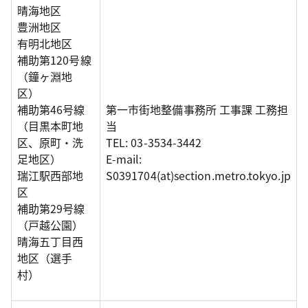
晴海地区
豊洲地区
有明北地区
補助第120号線
（鐘ヶ淵地
区）
補助第46号線
第一市街地整備事務所 工事課 工務担
（目黒本町地
当
区、原町・洗
TEL: 03-3534-3442
足地区）
E-mail:
瑞江駅西部地
S0391704(at)section.metro.tokyo.jp
区
補助第29号線
（戸越公園）
晴海五丁目西
地区（選手
村）