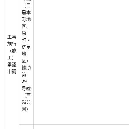
（目
黒本
町地
区、
原
工事
町・
施行
洗足
（施
地
工）
区）
承認
補助
申請
第
29
号線
（戸
越公
園）