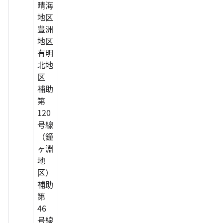
晴海
地区
豊洲
地区
有明
北地
区
補助
第
120
号線
（鐘
ヶ淵
地
区）
補助
第
46
号線