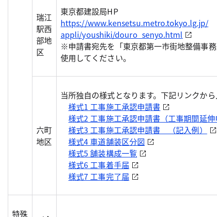
東京都建設局HP
瑞江
https://www.kensetsu.metro.tokyo.lg.jp/
駅西
appli/youshiki/douro_senyo.html
部地
※申請書宛先を「東京都第一市街地整備事務
区
使用してください。
当所独自の様式となります。下記リンクから
様式1 工事施工承認申請書
様式2 工事施工承認申請書（工事期間延伸
六町
様式3 工事施工承認申請書 （記入例）
地区
様式4 車道舗装区分図
様式5 舗装構成一覧
様式6 工事着手届
様式7 工事完了届
特殊