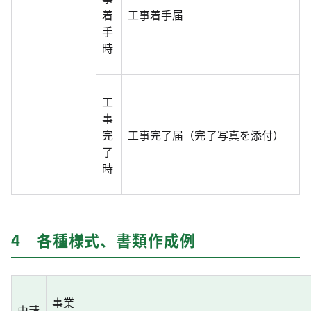
着
工事着手届
手
時
工
事
完
工事完了届（完了写真を添付）
了
時
4 各種様式、書類作成例
事業
申請