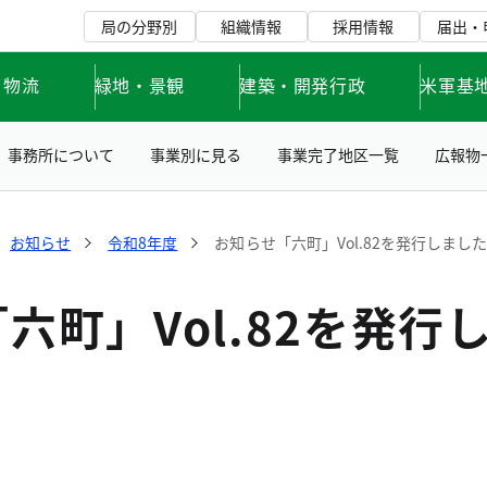
局の分野別
組織情報
採用情報
届出・
・物流
緑地・景観
建築・開発行政
米軍基
事務所について
事業別に見る
事業完了地区一覧
広報物
お知らせ
令和8年度
お知らせ「六町」Vol.82を発行しまし
六町」Vol.82を発行