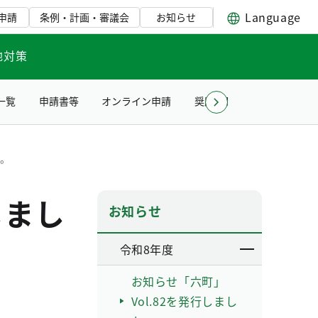
Language
申請
条例・計画・審議会
お知らせ
地対策
一覧
申請書等
オンライン申請
奨励賞贈呈式について
た。
しまし
お知らせ
令和8年度
お知らせ「六町」
Vol.82を発行しまし