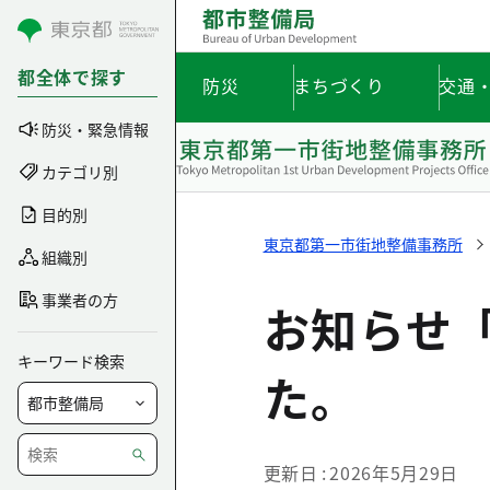
コンテンツにスキップ
都全体で探す
防災
まちづくり
交通
防災・緊急情報
カテゴリ別
目的別
東京都第一市街地整備事務所
組織別
事業者の方
お知らせ「
キーワード検索
た。
更新日
2026年5月29日