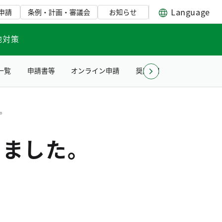
Language
申請
条例・計画・審議会
お知らせ
地対策
一覧
申請書等
オンライン申請
奨励賞贈呈式について
た。
しました。