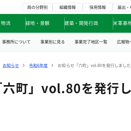
局の分野別
組織情報
採用情報
届出・
・物流
緑地・景観
建築・開発行政
米軍基
事務所について
事業別に見る
事業完了地区一覧
広報物
お知らせ
令和6年度
お知らせ「六町」vol.80を発行しまし
六町」vol.80を発行