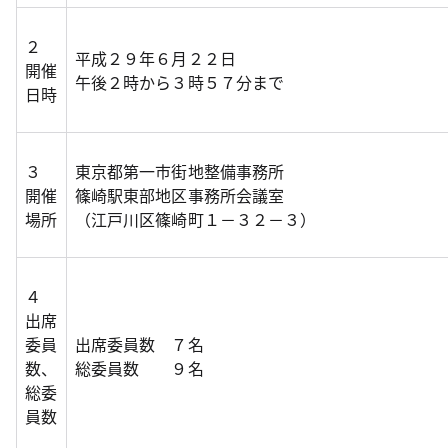
２
平成２９年６月２２日
開催
午後２時から３時５７分まで
日時
３
東京都第一市街地整備事務所
開催
篠崎駅東部地区事務所会議室
場所
（江戸川区篠崎町１－３２－３）
４
出席
委員
出席委員数 ７名
数、
総委員数 ９名
総委
員数