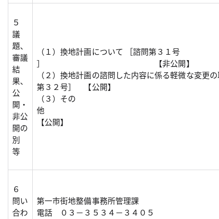
５
議
題、
（１）換地計画について ［諮問第３１号
審議
］ 【非公開】
結
（２）換地計画の諮問した内容に係る軽微な変更の
果、
第３２号］ 【公開】
公
（３）その
開・
非公
【公開】
開の
別
等
６
問い
第一市街地整備事務所管理課
合わ
電話 ０３－３５３４－３４０５