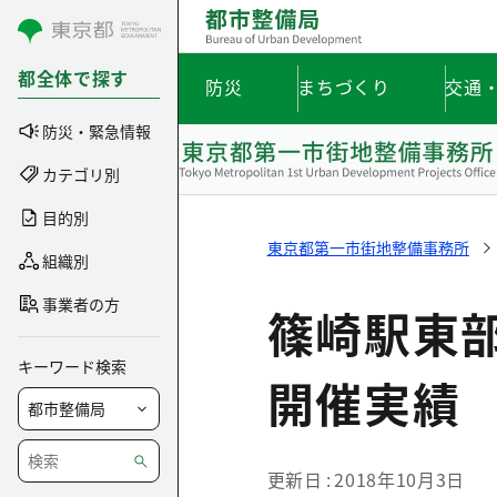
コンテンツにスキップ
都全体で探す
防災
まちづくり
交通
防災・緊急情報
カテゴリ別
目的別
東京都第一市街地整備事務所
組織別
事業者の方
篠崎駅東
キーワード検索
開催実績
更新日
2018年10月3日