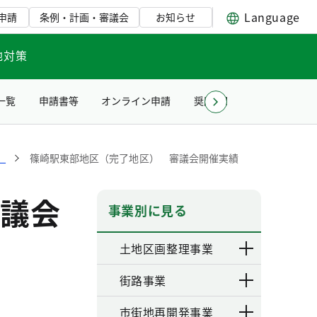
Language
申請
条例・計画・審議会
お知らせ
地対策
一覧
申請書等
オンライン申請
奨励賞贈呈式について
）
篠崎駅東部地区（完了地区） 審議会開催実績
議会
事業別に見る
土地区画整理事業
街路事業
市街地再開発事業