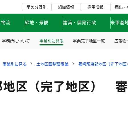
局の分野別
組織情報
採用情報
届出・
・物流
緑地・景観
建築・開発行政
米軍基
事務所について
事業別に見る
事業完了地区一覧
広報物
事業別に見る
土地区画整理事業
篠崎駅東部地区（完了地区
部地区（完了地区） 審