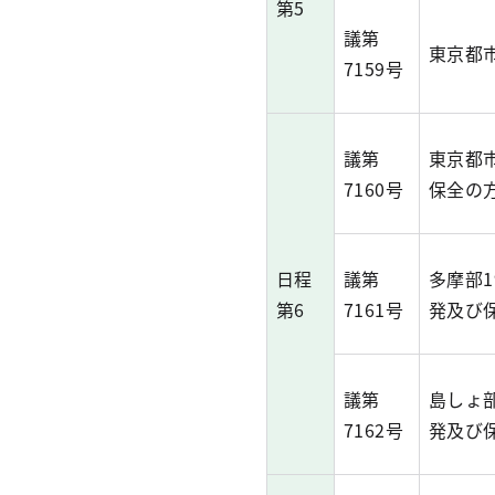
第5
議第
東京都
7159号
議第
東京都
7160号
保全の
日程
議第
多摩部
第6
7161号
発及び
議第
島しょ
7162号
発及び