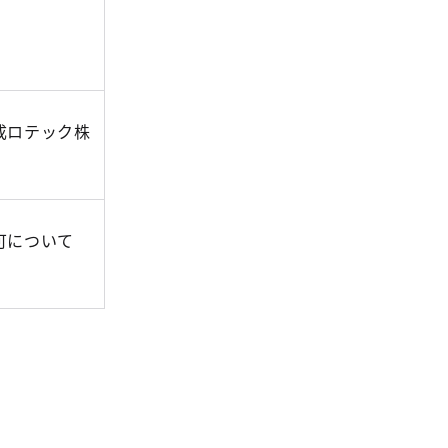
成ロテック株
可について