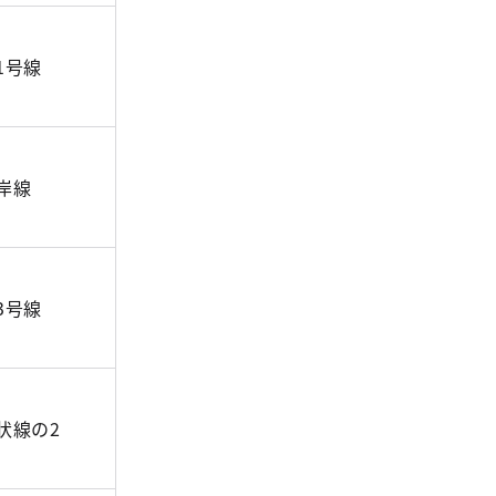
1号線
岸線
3号線
状線の2