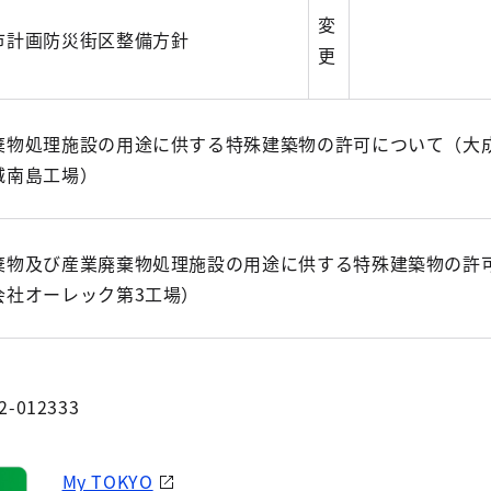
変
市計画防災街区整備方針
更
棄物処理施設の用途に供する特殊建築物の許可について（大
城南島工場）
棄物及び産業廃棄物処理施設の用途に供する特殊建築物の許
会社オーレック第3工場）
2-012333
My TOKYO