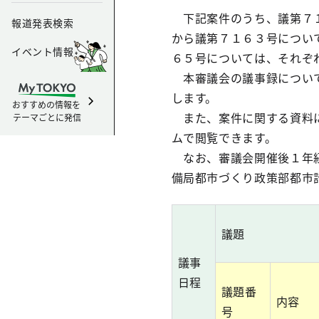
下記案件のうち、議第７１
報道発表検索
から議第７１６３号につい
イベント情報
６５号については、それぞ
本審議会の議事録について
します。
おすすめの情報を
また、案件に関する資料に
テーマごとに発信
ムで閲覧できます。
なお、審議会開催後１年経
備局都市づくり政策部都市
議
題
議事
日程
議題番
内
容
号