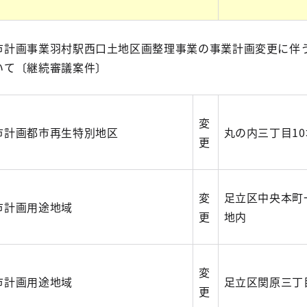
市計画事業羽村駅西口土地区画整理事業の事業計画変更に伴
いて〔継続審議案件〕
変
市計画都市再生特別地区
丸の内三丁目1
更
変
足立区中央本町
市計画用途地域
更
地内
変
市計画用途地域
足立区関原三丁
更