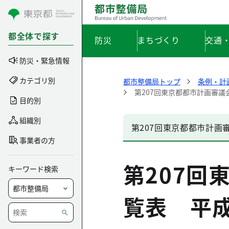
コンテンツにスキップ
都全体で探す
防災
まちづくり
交通
防災・緊急情報
カテゴリ別
都市整備局トップ
条例・計
第207回東京都都市計画審議
目的別
組織別
第207回東京都都市計画
事業者の方
第207回
キーワード検索
覧表 平成