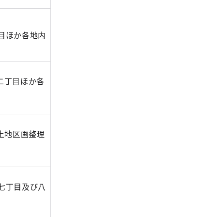
目ほか各地内
二丁目ほか各
土地区画整理
七丁目及び八