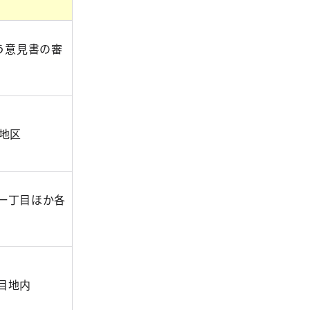
う意見書の審
0地区
一丁目ほか各
目地内