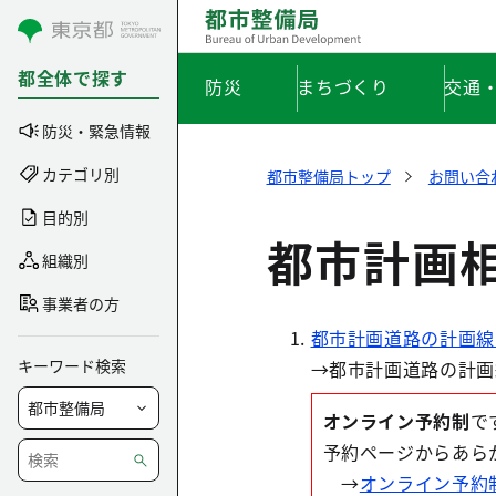
コンテンツにスキップ
都全体で探す
防災
まちづくり
交通
防災・緊急情報
カテゴリ別
都市整備局トップ
お問い合
目的別
都市計画相
組織別
事業者の方
都市計画道路の計画線
キーワード検索
→都市計画道路の計画
オンライン予約制
で
予約ページからあら
→
オンライン予約