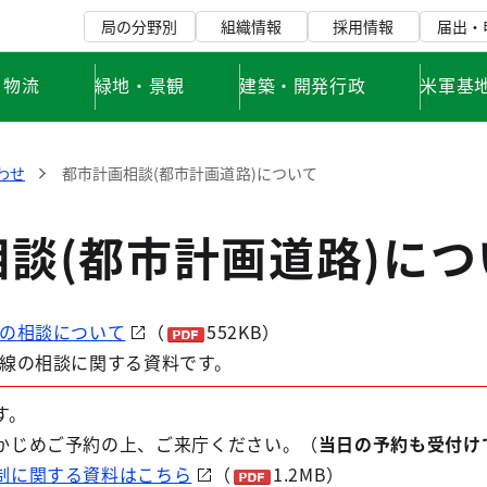
局の分野別
組織情報
採用情報
届出・
・物流
緑地・景観
建築・開発行政
米軍基
わせ
都市計画相談(都市計画道路)について
談(都市計画道路)につ
の相談について
（
552KB）
線の相談に関する資料です。
す。
かじめご予約の上、ご来庁ください。（
当日の予約も受付け
制に関する資料はこちら
（
1.2MB）