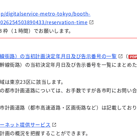
r.jp/digitalservice-metro-tokyo/booth-
3026254503890433/reservation-time
３枠（１時間）でお願いします。
線街路）の当初計画決定年月日及び告示番号の一覧
（
幹線街路）の当初決定年月日及び告示番号を一覧にまとめた
域は東京23区に該当します。
の都市計画道路については、お手数ですが各市町にお問い
市計画道路（都市高速道路・区画街路など）は記載してお
ーネット提供サービス
計画の概況を把握することができます。