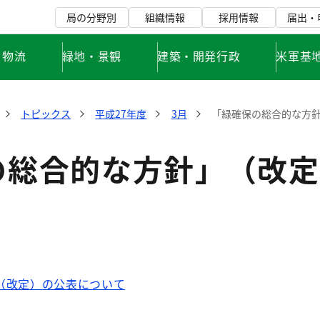
局の分野別
組織情報
採用情報
届出・
・物流
緑地・景観
建築・開発行政
米軍基
トピックス
平成27年度
3月
「緑確保の総合的な方
の総合的な方針」（改定
（改定）の公表について