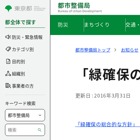
コンテンツにスキップ
都全体で探す
防災
まちづくり
交通
防災・緊急情報
カテゴリ別
都市整備局トップ
お知らせ
目的別
「緑確保
組織別
事業者の方
更新日
2016年3月31日
キーワード検索
「緑確保の総合的な方針」