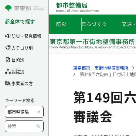
コンテンツにスキップ
都全体で探す
防災
まちづくり
交通
防災・緊急情報
カテゴリ別
目的別
東京都第一市街地整備事務所
組織別
第149回六町四丁目付近土地
事業者の方
第149回
キーワード検索
審議会