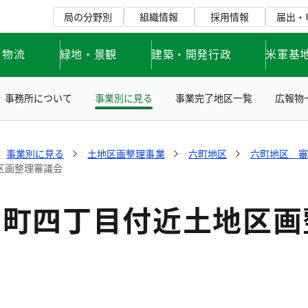
局の分野別
組織情報
採用情報
届出・
・物流
緑地・景観
建築・開発行政
米軍基
事務所について
事業別に見る
事業完了地区一覧
広報物
事業別に見る
土地区画整理事業
六町地区
六町地区 
区画整理審議会
六町四丁目付近土地区画