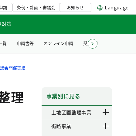
Language
申請
条例・計画・審議会
お知らせ
地対策
一覧
申請書等
オンライン申請
奨励賞贈呈式について
審議会開催実績
整理
事業別に見る
土地区画整理事業
街路事業