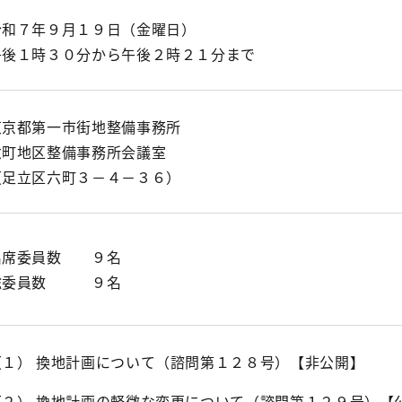
令和７年９月１９日（金曜日）
午後１時３０分から午後２時２１分まで
東京都第一市街地整備事務所
六町地区整備事務所会議室
（足立区六町３－４－３６）
出席委員数 ９名
総委員数 ９名
（１） 換地計画について（諮問第１２８号）【非公開】
（２） 換地計画の軽微な変更について（諮問第１２９号）【