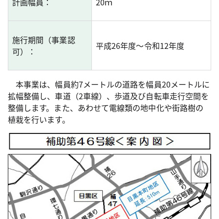
計画幅
員：
20ｍ
施行期
間（事業認
平成26年度～令和12年度
可）：
本事業は、幅員約7メートルの道路を幅員20メートルに
拡幅整備し、車道（2車線）、歩道及び自転車走行空間を
整備します。また、あわせて電線類の地中化や街路樹の
植栽を行います。