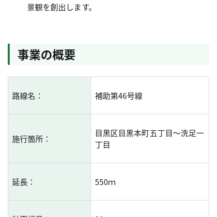
景観を創出します。
事業の概要
路線
名：
補助第46号線
目黒区目黒本町五丁目～洗足一
施行箇
所：
丁目
延
長：
550ｍ