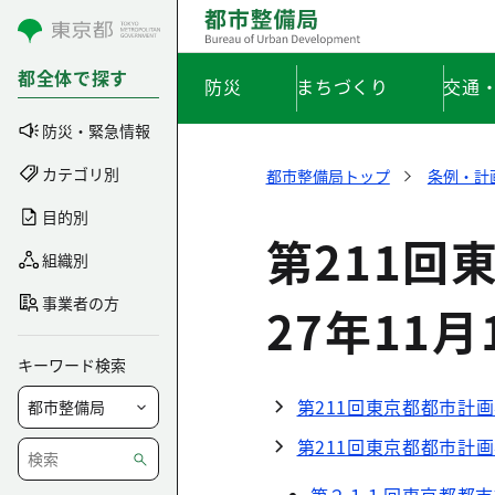
コンテンツにスキップ
都全体で探す
防災
まちづくり
交通
防災・緊急情報
カテゴリ別
都市整備局トップ
条例・計
目的別
第211回
組織別
事業者の方
27年11月
キーワード検索
第211回東京都都市計画
第211回東京都都市計画