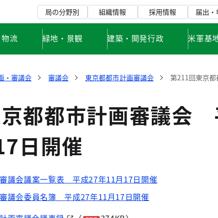
局の分野別
組織情報
採用情報
届出・
・物流
緑地・景観
建築・開発行政
米軍基
画・審議会
審議会
東京都都市計画審議会
第211回東京都
東京都都市計画審議会 
17日開催
審議会議案一覧表 平成27年11月17日開催
審議会委員名簿 平成27年11月17日開催