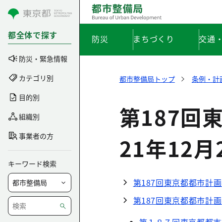
コンテンツにスキップ
都全体で探す
防災
まちづくり
交通
防災・緊急情報
カテゴリ別
都市整備局トップ
条例・計
目的別
第187回
組織別
事業者の方
21年12月
キーワード検索
第187回東京都都市計画
第187回東京都都市計画