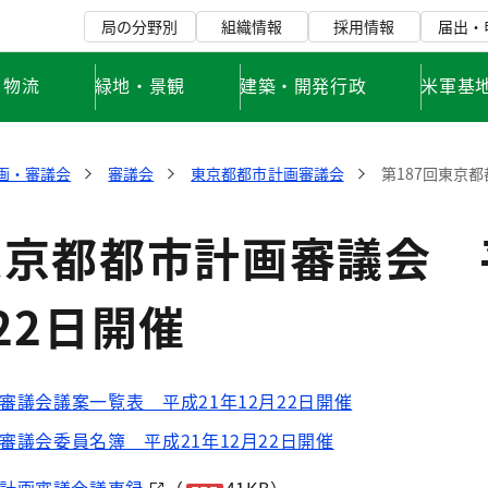
局の分野別
組織情報
採用情報
届出・
・物流
緑地・景観
建築・開発行政
米軍基
画・審議会
審議会
東京都都市計画審議会
第187回東京都
東京都都市計画審議会 
22日開催
審議会議案一覧表 平成21年12月22日開催
審議会委員名簿 平成21年12月22日開催