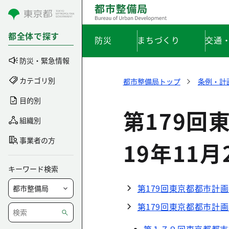
コンテンツにスキップ
都全体で探す
防災
まちづくり
交通
防災・緊急情報
カテゴリ別
都市整備局トップ
条例・計
目的別
第179回
組織別
事業者の方
19年11月
キーワード検索
第179回東京都都市計画
第179回東京都都市計画