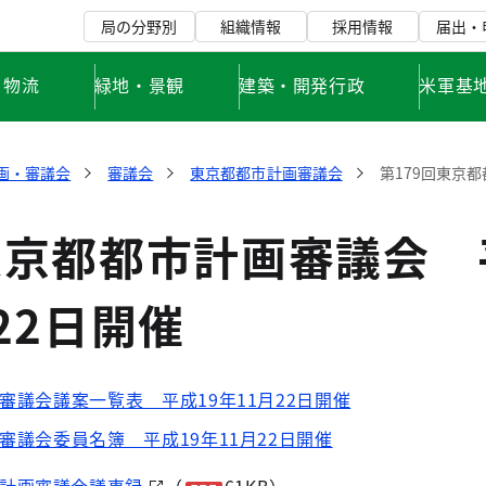
局の分野別
組織情報
採用情報
届出・
・物流
緑地・景観
建築・開発行政
米軍基
画・審議会
審議会
東京都都市計画審議会
第179回東京都
東京都都市計画審議会 
22日開催
審議会議案一覧表 平成19年11月22日開催
審議会委員名簿 平成19年11月22日開催