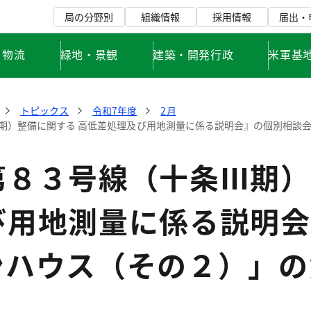
局の分野別
組織情報
採用情報
届出・
・物流
緑地・景観
建築・開発行政
米軍基
トピックス
令和7年度
2月
期）整備に関する 高低差処理及び用地測量に係る説明会』の個別相談
第８３号線（十条Ⅲ期）
び用地測量に係る説明会
ンハウス（その２）」の