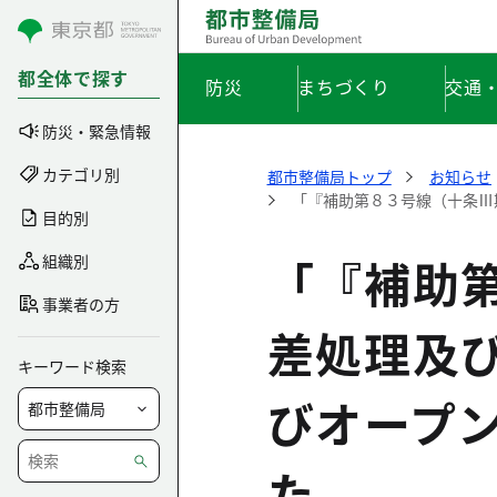
コンテンツにスキップ
都全体で探す
防災
まちづくり
交通
防災・緊急情報
カテゴリ別
都市整備局トップ
お知らせ
「『補助第８３号線（十条Ⅲ
目的別
「『補助
組織別
事業者の方
差処理及
キーワード検索
びオープ
た