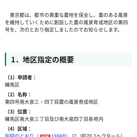
東京都は、都市の貴重な農地を保全し、農のある風景
を維持していくために創設した農の風景育成地区の第四
号を、次のとおり指定しましたのでお知らせします。
1．地区指定の概要
（1）申請者：
練馬区
（2）
名
称：
第四号南大泉三・四丁目農の風景育成地区
（3）
位
置：
練馬区南大泉三丁目及び南大泉四丁目各地内
（4）
区
域：
別図のとおり（
198KB）
（約70.2ヘクタール）