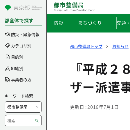
コンテンツにスキップ
都全体で探す
防災
まちづくり
交通
防災・緊急情報
カテゴリ別
都市整備局トップ
お知らせ
目的別
『平成２
組織別
事業者の方
ザー派遣
キーワード検索
更新日
2016年7月1日