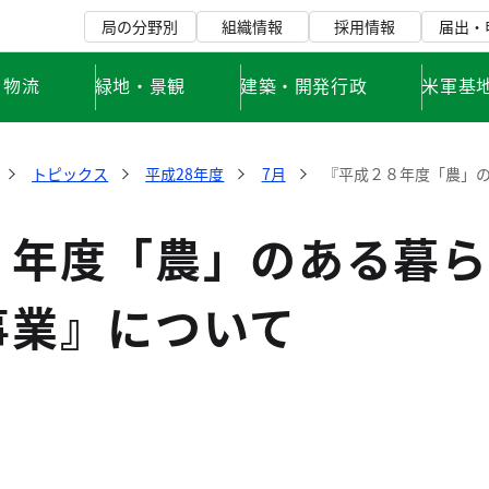
局の分野別
組織情報
採用情報
届出・
・物流
緑地・景観
建築・開発行政
米軍基
トピックス
平成28年度
7月
『平成２８年度「農」
８年度「農」のある暮ら
事業』について