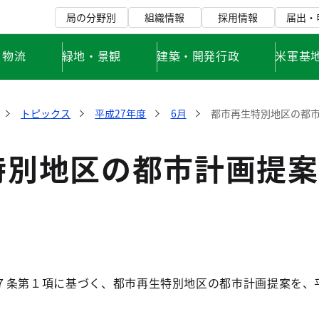
局の分野別
組織情報
採用情報
届出・
・物流
緑地・景観
建築・開発行政
米軍基
トピックス
平成27年度
6月
都市再生特別地区の都
特別地区の都市計画提案
条第１項に基づく、都市再生特別地区の都市計画提案を、平成