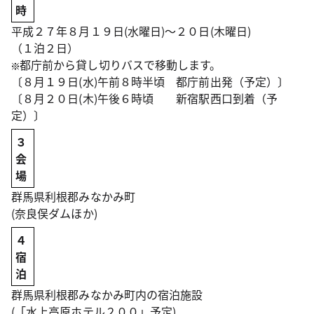
時
平成２７年８月１９日(水曜日)～２０日(木曜日)
（１泊２日）
都庁前から貸し切りバスで移動します。
〔８月１９日(水)午前８時半頃 都庁前出発（予定）〕
〔８月２０日(木)午後６時頃 新宿駅西口到着（予
定）〕
３
会
場
群馬県利根郡みなかみ町
(奈良俣ダムほか)
４
宿
泊
群馬県利根郡みなかみ町内の宿泊施設
(「水上高原ホテル２００」予定)