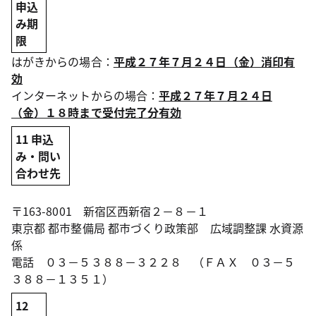
申込
み期
限
はがきからの場合：
平成２７年７月２４日（金）消印有
効
インターネットからの場合：
平成２７年７月２４日
（金）１８時まで受付完了分有効
11 申込
み・問い
合わせ先
〒163-8001 新宿区西新宿２－８－１
東京都 都市整備局 都市づくり政策部 広域調整課 水資源
係
電話 ０３－５３８８－３２２８ （ＦＡＸ ０３－５
３８８－１３５１）
12