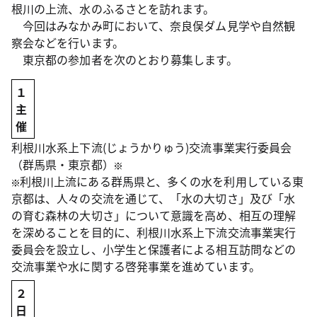
根川の上流、水のふるさとを訪れます。
今回はみなかみ町において、奈良俣ダム見学や自然観
察会などを行います。
東京都の参加者を次のとおり募集します。
１
主
催
利根川水系上下流(じょうかりゅう)交流事業実行委員会
（群馬県・東京都）
利根川上流にある群馬県と、多くの水を利用している東
京都は、人々の交流を通じて、「水の大切さ」及び「水
の育む森林の大切さ」について意識を高め、相互の理解
を深めることを目的に、利根川水系上下流交流事業実行
委員会を設立し、小学生と保護者による相互訪問などの
交流事業や水に関する啓発事業を進めています。
２
日