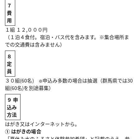
７
費
用
１組 １２,０００円
（１泊４食付。宿泊・バス代を含みます。※集合場所ま
での交通費は含みません）
８
定
員
３０組(60名)
申込み多数の場合は抽選（群馬県では30
組(60名)を別途募集）
９ 申
込み
方法
はがき又はインターネットから。
① はがきの場合
「夏休み水のふるさと体験参加希望」と記載のうえ、参