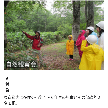
６
対
象
東京都内に在住の小学４～６年生の児童とその保護者２
名１組。