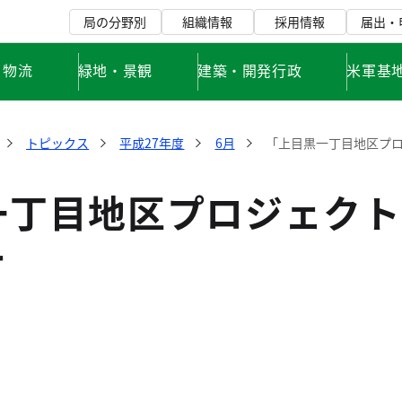
局の分野別
組織情報
採用情報
届出・
・物流
緑地・景観
建築・開発行政
米軍基
トピックス
平成27年度
6月
「上目黒一丁目地区プ
一丁目地区プロジェクト
て