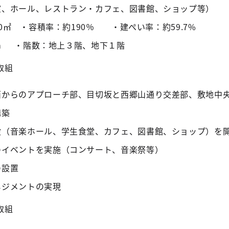
室、ホール、レストラン・カフェ、図書館、ショップ等）
00㎡ ・容積率：約190％ ・建ぺい率：約59.7%
9m ・階数：地上３階、地下１階
取組
面からのアプローチ部、目切坂と西郷山通り交差部、敷地中
構築
設（音楽ホール、学生食堂、カフェ、図書館、ショップ）を
のイベントを実施（コンサート、音楽祭等）
の設置
ネジメントの実現
取組