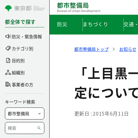
コンテンツにスキップ
都全体で探す
防災
まちづくり
交通
防災・緊急情報
カテゴリ別
都市整備局トップ
お知らせ
目的別
「上目黒
組織別
事業者の方
定につい
キーワード検索
更新日
2015年6月11日