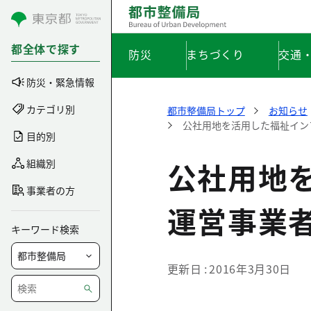
コンテンツにスキップ
都全体で探す
防災
まちづくり
交通
防災・緊急情報
カテゴリ別
都市整備局トップ
お知らせ
公社用地を活用した福祉イン
目的別
公社用地
組織別
事業者の方
運営事業
キーワード検索
更新日
2016年3月30日