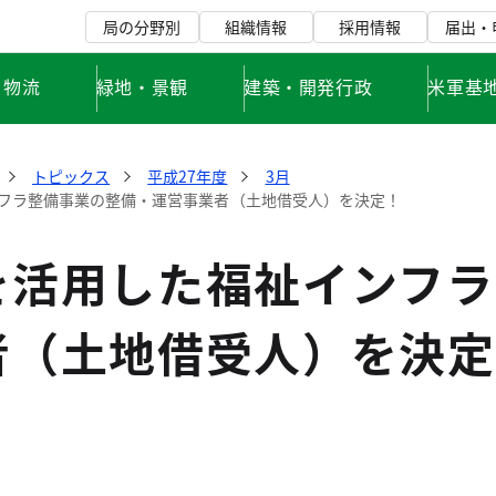
局の分野別
組織情報
採用情報
届出・
・物流
緑地・景観
建築・開発行政
米軍基
トピックス
平成27年度
3月
フラ整備事業の整備・運営事業者（土地借受人）を決定！
を活用した福祉インフラ
者（土地借受人）を決定