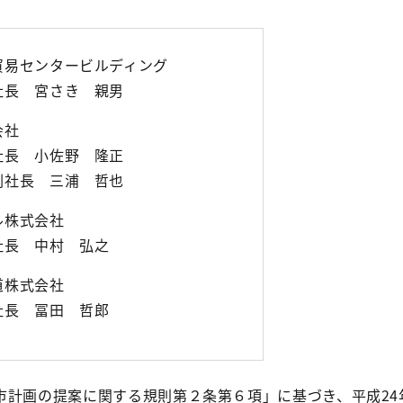
貿易センタービルディング
長 宮さき 親男
会社
長 小佐野 隆正
社長 三浦 哲也
ル株式会社
長 中村 弘之
道株式会社
長 冨田 哲郎
画の提案に関する規則第２条第６項」に基づき、平成24年1