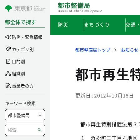
コンテンツにスキップ
都全体で探す
防災
まちづくり
交通
防災・緊急情報
カテゴリ別
都市整備局トップ
お知らせ
目的別
都市再生
組織別
事業者の方
更新日
2012年10月18日
キーワード検索
都市再生特別措置法第３７
１ 浜松町二丁目４地区