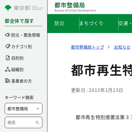
コンテンツにスキップ
都全体で探す
防災
まちづくり
交通
防災・緊急情報
カテゴリ別
都市整備局トップ
お知らせ
目的別
都市再生
組織別
事業者の方
更新日
2013年1月23日
キーワード検索
都市再生特別措置法第３７