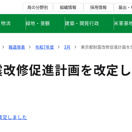
局の分野別
組織情報
採用情報
届出・
・物流
緑地・景観
建築・開発行政
米軍基
報道発表
令和7年度
3月
東京都耐震改修促進計画を
震改修促進計画を改定し
改定しました