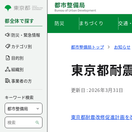
コンテンツにスキップ
都全体で探す
防災
まちづくり
交通
防災・緊急情報
カテゴリ別
都市整備局トップ
お知らせ
目的別
東京都耐
組織別
事業者の方
更新日
2026年3月31日
キーワード検索
東京都耐震改修促進計画を