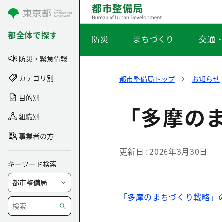
コンテンツにスキップ
都全体で探す
防災
まちづくり
交通
防災・緊急情報
カテゴリ別
都市整備局トップ
お知らせ
目的別
「多摩の
組織別
事業者の方
更新日
2026年3月30日
キーワード検索
「多摩のまちづくり戦略」