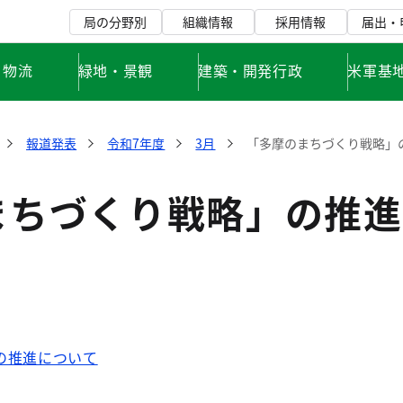
局の分野別
組織情報
採用情報
届出・
・物流
緑地・景観
建築・開発行政
米軍基
報道発表
令和7年度
3月
「多摩のまちづくり戦略」
まちづくり戦略」の推進
の推進について