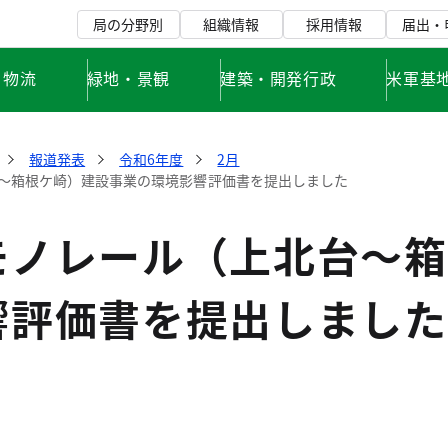
局の分野別
組織情報
採用情報
届出・
・物流
緑地・景観
建築・開発行政
米軍基
報道発表
令和6年度
2月
～箱根ケ崎）建設事業の環境影響評価書を提出しました
モノレール（上北台～箱
響評価書を提出しました