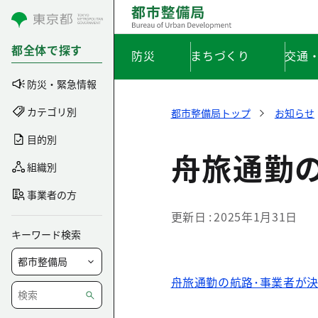
コンテンツにスキップ
都全体で探す
防災
まちづくり
交通
防災・緊急情報
カテゴリ別
都市整備局トップ
お知らせ
目的別
舟旅通勤の
組織別
事業者の方
更新日
2025年1月31日
キーワード検索
舟旅通勤の航路･事業者が決