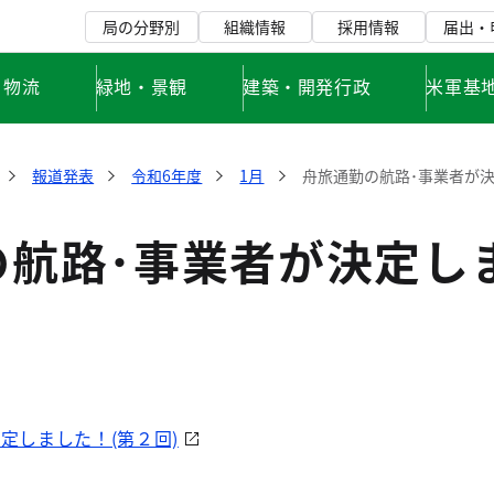
局の分野別
組織情報
採用情報
届出・
・物流
緑地・景観
建築・開発行政
米軍基
報道発表
令和6年度
1月
舟旅通勤の航路･事業者が決
航路･事業者が決定しま
定しました！(第２回)