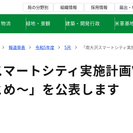
局の分野別
組織情報
採用情報
届出・
・物流
緑地・景観
建築・開発行政
米軍基
報道発表
令和5年度
5月
「南大沢スマートシティ実施
マートシティ実施計画V
とめ～」を公表します