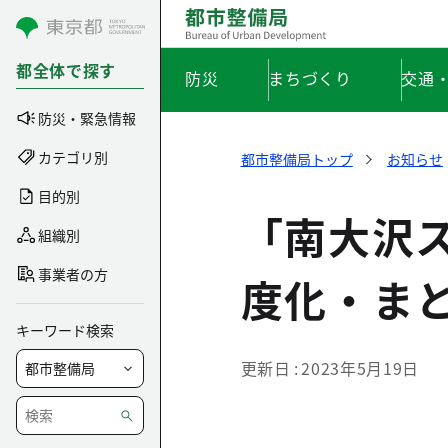
コンテンツにスキップ
都全体で探す
防災
まちづくり
交通
防災・緊急情報
カテゴリ別
都市整備局トップ
お知らせ
目的別
「南大沢ス
組織別
事業者の方
度化・ま
キーワード検索
更新日
2023年5月19日