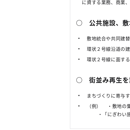
に資する業務、商業
○ 公共施設、敷
敷地統合や共同建替
環状２号線沿道の建
環状２号線に面する
○ 街並み再生を
まちづくりに寄与す
（例） ・敷地の
・「にぎわい施