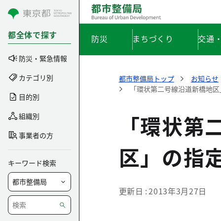
コンテンツにスキップ
都全体で探す
防災
まちづくり
交通
防災・緊急情報
カテゴリ別
都市整備局トップ
お知らせ
「環状第二号線沿道新橋地区
目的別
「環状第
組織別
事業者の方
区」の指
キーワード検索
更新日
2013年3月27日