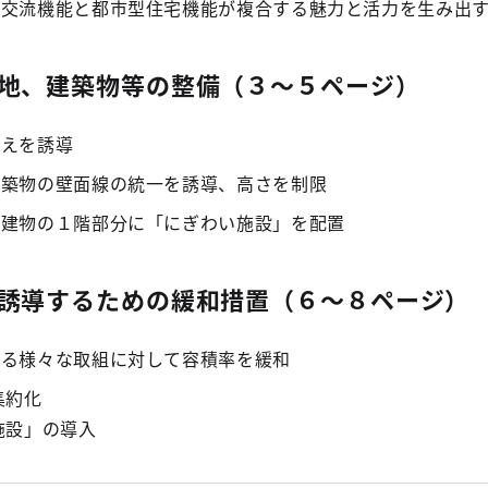
、交流機能と都市型住宅機能が複合する魅力と活力を生み出
地、建築物等の整備（３～５ページ）
えを誘導
築物の壁面線の統一を誘導、高さを制限
建物の１階部分に「にぎわい施設」を配置
誘導するための緩和措置（６～８ページ）
る様々な取組に対して容積率を緩和
集約化
設」の導入