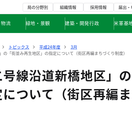
局の分野別
組織情報
採用情報
届出・
・物流
緑地・景観
建築・開発行政
米軍基
トピックス
平成24年度
3月
」の「街並み再生地区」の指定について（街区再編まちづくり制度）
二号線沿道新橋地区」の
定について（街区再編ま